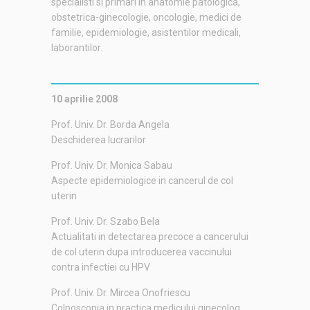
specialisti si primari in anatomie patologica,
obstetrica-ginecologie, oncologie, medici de
familie, epidemiologie, asistentilor medicali,
laborantilor.
10 aprilie 2008
Prof. Univ. Dr. Borda Angela
Deschiderea lucrarilor
Prof. Univ. Dr. Monica Sabau
Aspecte epidemiologice in cancerul de col
uterin
Prof. Univ. Dr. Szabo Bela
Actualitati in detectarea precoce a cancerului
de col uterin dupa introducerea vaccinului
contra infectiei cu HPV
Prof. Univ. Dr. Mircea Onofriescu
Colposcopia in practica medicului ginecolog