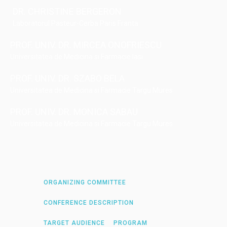
DR. CHRISTINE BERGERON
Laboratorul Pasteur-Cerba Paris Franta
PROF. UNIV. DR. MIRCEA ONOFRIESCU
Universitatea de Medicina si Farmacie Iasi
PROF. UNIV. DR. SZABO BELA
Universitatea de Medicina si Farmacie Targu Mures
PROF. UNIV. DR. MONICA SABAU
Universitatea de Medicina si Farmacie Targu Mures
ORGANIZING COMMITTEE
CONFERENCE DESCRIPTION
TARGET AUDIENCE
PROGRAM