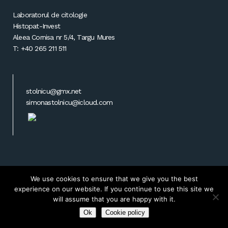
Laboratorul de citologie
Histopat-Invest
Aleea Cornisa nr 5/4, Targu Mures
T: +40 265 211 511
stolnicu@gmx.net
simonastolnicu@icloud.com
We use cookies to ensure that we give you the best
Powered by
Transilvania Soft & Web Design
experience on our website. If you continue to use this site we
will assume that you are happy with it.
© Copyright Simona Stolnicu M.D. 2019
Ok
Cookie policy
Terms and conditions
|
Privacy Policy