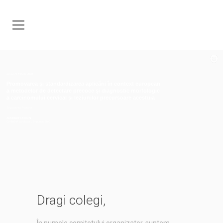
10-12 APRILIE 2008
Promovarea și standardizarea aplicării în context european
a metodelor de detectare precoce și diagnostic morfologic
a carcinomului cervical și leziunilor precursoare acestuia
Targu Mures, Romania
ACCREDITATION
Conferință creditată cu 34 puncte EMC
Dragi colegi,