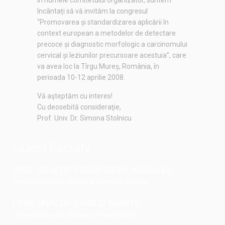
În numele comitetului organizator, suntem
încântați să vă invităm la congresul
“Promovarea și standardizarea aplicării în
context european a metodelor de detectare
precoce și diagnostic morfologic a carcinomului
cervical și leziunilor precursoare acestuia”, care
va avea loc la Tîrgu Mureș, România, în
perioada 10-12 aprilie 2008.
Vă aşteptăm cu interes!
Cu deosebită consideraţie,
Prof. Univ. Dr. Simona Stolnicu
Guest Faculty
PROF. UNIV. DR. FRANCISCO F. NOGALES
Universitatea de Medicina Granada Spania
PROF. UNIV. DR. LUIGI DI BONITO
Universitatea de Medicina Trieste Italia