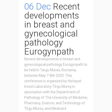
06 Dec
Recent
developments
in breast and
gynecological
pathology
Eurogynpath
Recent developments in breast and
gynecological pathology Eurogynpath to
be held in Targu Mures, Romania,
between May 7-8th 2020. This
conference is organized by Histopat-
Invest Laboratory Tîrgu Mureș in
association with the Department of
Pathology of The University of Medicine,
Pharmacy, Science, and Technology of
Tîrgu Mureș, and Medicard