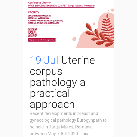
19 Jul
Uterine
corpus
pathology a
practical
approach
Recent developments in breast and
gynecological pathology Eurogynpath to
be held in Targu Mures, Romania,
between May 7-8th 2020. This