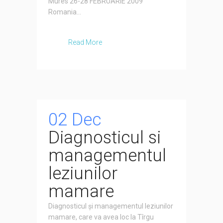
Mures 26-28 FEBRUARIE 2009
Romania...
Read More
02 Dec
Diagnosticul si
managementul
leziunilor
mamare
Diagnosticul și managementul leziunilor
mamare, care va avea loc la Tîrgu