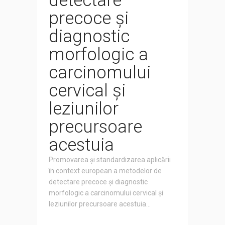
detectare
precoce și
diagnostic
morfologic a
carcinomului
cervical și
leziunilor
precursoare
acestuia
Promovarea și standardizarea aplicării
în context european a metodelor de
detectare precoce și diagnostic
morfologic a carcinomului cervical și
leziunilor precursoare acestuia...