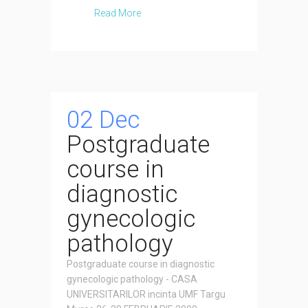
Read More
02 Dec
Postgraduate
course in
diagnostic
gynecologic
pathology
Postgraduate course in diagnostic
gynecologic pathology - CASA
UNIVERSITARILOR incinta UMF Targu