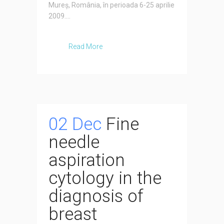
Mureș, România, în perioada 6-25 aprilie
2009....
Read More
02 Dec
Fine
needle
aspiration
cytology in the
diagnosis of
breast